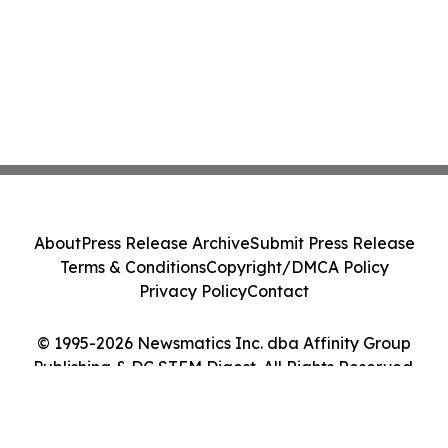
About
Press Release Archive
Submit Press Release
Terms & Conditions
Copyright/DMCA Policy
Privacy Policy
Contact
© 1995-2026 Newsmatics Inc. dba Affinity Group
Publishing & DC STEM Digest. All Rights Reserved.
Cookie Settings / Your Privacy Choices